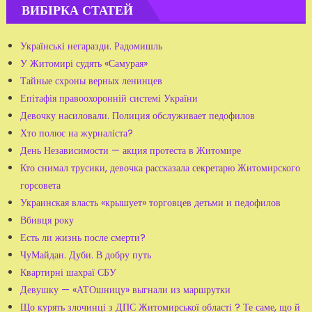
ВИБІРКА СТАТЕЙ
Українські негаразди. Радомишль
У Житомирі судять «Самурая»
Тайные схроны верных ленинцев
Епітафія правоохоронній системі України
Девочку насиловали. Полиция обслуживает педофилов
Хто полює на журналіста?
День Независимости — акция протеста в Житомире
Кто снимал трусики, девочка рассказала секретарю Житомирского
горсовета
Украинская власть «крышует» торговцев детьми и педофилов
Вбивця року
Есть ли жизнь после смерти?
ЧуМайдан. Дуби. В добру путь
Квартирні шахраї СБУ
Девушку — «АТОшницу» выгнали из маршрутки
Що курять злочинці з ДПС Житомирської області ? Те саме, що й