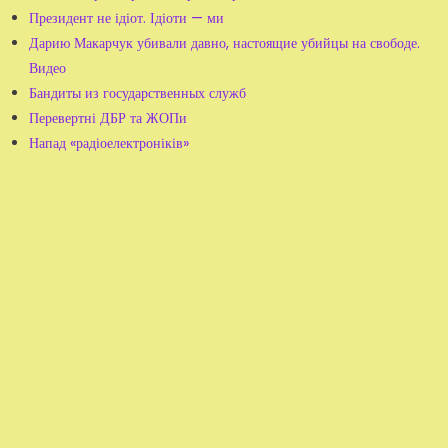
Президент не ідіот. Ідіоти — ми
Дарию Макарчук убивали давно, настоящие убийцы на свободе.
Видео
Бандиты из государственных служб
Перевертні ДБР та ЖОПи
Напад «радіоелектроніків»