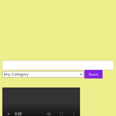
Search
for: