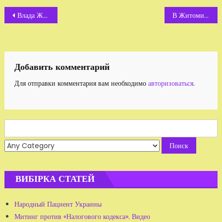
Навигация
Влада Житомирщини знову засвітилась в корупційному скандалі
В Житомирі капітан міліції «сприяв» бізнесу всього за 1000 гривень в місяць
по
записям
Добавить комментарий
Для отправки комментария вам необходимо
авторизоваться
.
Search
for:
ВИБІРКА СТАТЕЙ
Народный Пациент Украины
Митинг против «Налогового кодекса». Видео