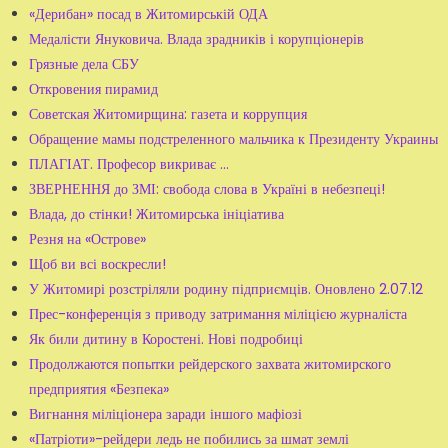
«Дерибан» посад в Житомирській ОДА
Медалісти Януковича. Влада зрадників і корупціонерів
Грязные дела СБУ
Откровения пирамид
Советская Житомирщина: газета и коррупция
Обращение мамы подстреленного мальчика к Президенту Украины
ПЛАГІАТ. Професор викриває …
ЗВЕРНЕННЯ до ЗМІ: свобода слова в Україні в небезпеці!
Влада, до стінки! Житомирська ініціатива
Резня на «Острове»
Щоб ви всі воскресли!
У Житомирі розстріляли родину підприємців. Оновлено 2.07.12
Прес-конференція з приводу затримання міліцією журналіста
Як били дитину в Коростені. Нові подробиці
Продолжаются попытки рейдерского захвата житомирского
предприятия «Безпека»
Вигнання міліціонера заради іншого мафіозі
«Патріоти»-рейдери ледь не побились за шмат землі