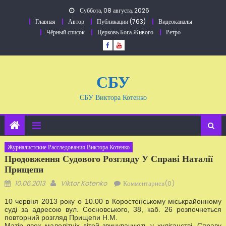
Перейти
Суббота, 08 августа, 2026
к
Главная
Автор
Публикации (763)
Видеоканалы
содержанию
Чёрный список
Церковь Бога Живого
Ретро
СБУ
СБУ Виктора Котенко
Журналистские Расследования Виктора Котенко
Продовження Судового Розгляду У Справі Наталії
Прищепи
Добавлено
Автор
10.06.2013
Viktor Kotenko
Комментариев(0)
10 черв
ня 2013 року о
10.0
0 в
Коростенському
міськ
районному
суді за адресою вул.
Сосновського
,
38
,
каб. 26
розпочнеться
повторний
розгляд Прищепи Н.М.
Матір двох малолітніх дітей звинувачують у хуліганстві.
Справу