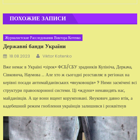
ПОХОЖИЕ ЗАПИСИ
Журналистские Расследования Виктора Котенко
Державні банди України
Автор
Добавлено
18.08.2023
Viktor Kotenko
Вже немає в Україні «зірок» ФСБ/СБУ зрадників Кулініча, Деркача,
Сівковича, Наумова ... Але хто ж сьогодні розставляє в регіонах на
керівні посади антимайданівських «януковощів» ? Ними засмічені всі
структури правоохоронної системи. Ці «ждуни» ненавидять нас,
майданівців. А ще вони вщент корумповані. Янукович давно втік, а
кадебешний режим гноблення українців залишився і розквітнув