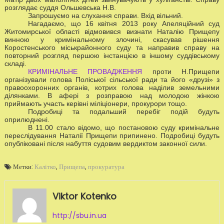
розгляда
є с
уддя Ольшевська Н.В.
Запрошуємо на слухання справи. Вхід вільний.
Нагадаємо, що 16 квітня 2013 року Апеляційний суд
Житомирської області відмовився визнати Наталію Прищепу
винною у кримінальному злочині, скасував рішення
Коростенського міськрайонного суду та направив справу на
повторний розгляд першою інстанцією в іншому суддівському
складі.
КРИМІНАЛЬНЕ ПРОВАДЖЕННЯ
проти Н.Прищепи
організували голова Поліської сільської ради та його «друзі» з
правоохоронних органів, котрих голова наділив земельними
ділянками. В афері з розправою над молодою жінкою
приймають участь керівні міліціонери, прокурори тощо.
Подробиці та подальший перебіг подій будуть
оприлюднені.
В 11.00 стало відомо, що постановою суду кримінальне
переслідування Наталії Прищепи припинено. Подробиці будуть
опубліковані після набуття судовим вердиктом законної сили.
Метки:
Калітко
,
Прищепа
,
прокуратура
Viktor Kotenko
http://sbu.in.ua