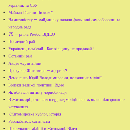
керівник та СБУ
Майдан Галини Чижової
На активістку — майданівку напали фальшиві самооборонці та
народна рада
75 — річна Рембо. ВІДЕО
Последний рай
Українець, пам'ятай ! Батьківщину не продавай !
Останній рай
Акція жертв війни
Прокурор Житомира — аферист?
Демяненко Юрій Володимирович, полковник міліції
Бризки великої політики. Відео
Як вбивали дитину чорнобильця
В Житомирі розпочався суд над міліціонером, якого підозрюють в
катуваннях
«Житомирське кубло», історія
Расслабьтесь, сатанисты
Пікетування міліції в Житомирі. Відео