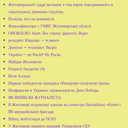
Житомирський суддя звільнив з-під варти підозрюваного в
зґвалтуванні дівчинки-підлітка
Поліція, тест на вошивість
Фальсифікатори з УМВС Житомирської області
ОНОВЛЕНО. Кати. Без строку давності. Відео
резидент Ющенко — «гамно»
Депутат — «гопник». Видео
Україна — не Росія? Ні, Росія...
Майдан Януковича
Репресії бандитів сбу
Воля Аллаха
Первые победители конкурса «Репортер» получили призы
Неофашизм в Украине, провокация ко Дню Победы
ЯК ВБИВАЛИ ЖУРНАЛІСТА
В Житомирі податківці напали на спонсора батальйону «Азов» і
95 аеромобільної бригади
Війна, мобілізація до НСБУ
У Житомирі викрито шахраїв Управління СБУ