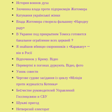
История воинов духа
Злочинна влада проти підприємців Житомира
Катування української жінки
Влада Житомира створила фальшиву «Народну
раду»
В Украине под прикрытием Томоса готовится
банальное ограбление всех церквей ?
Я знайшов вбивцю охоронників з «Каравану» —
він в Росії
Відпочинок у Криму. Відео
Перевертні в погонах дуркують. Відео, фото
Узник совести
Чергове судове засідання із циклу «Міліція
проти журналіста Котенка»
Беcчестие руководителей Управлений
Госспецсвязи и СБУ
Шукачі пригод
Нетверезий електорат