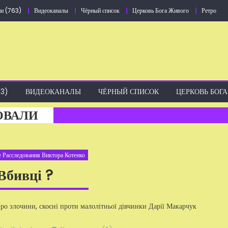
и (763)
Видеоканалы
Чёрный список
Церковь Бога Живого
Ретро
3)
ВИДЕОКАНАЛЫ
ЧЁРНЫЙ СПИСОК
ЦЕРКОВЬ БОГ
ОВАЛИ
 Расследования Виктора Котенко
Вбивці ?
ро злочини, скоєні проти малолітньої дівчинки Дарії Макарчук