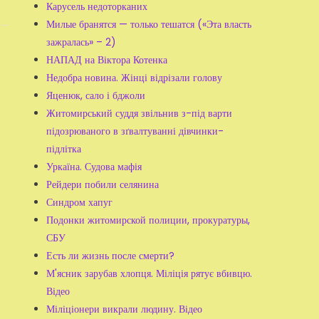
Карусель недоторканих
Милые бранятся — только тешатся («Эта власть
зажралась» – 2)
НАПАД на Віктора Котенка
Недобра новина. Жінці відрізали голову
Яценюк, сало і бджоли
Житомирський суддя звільнив з-під варти
підозрюваного в зґвалтуванні дівчинки-
підлітка
Уркаїна. Судова мафія
Рейдери побили селянина
Синдром хапуг
Подонки житомирской полиции, прокуратуры,
СБУ
Есть ли жизнь после смерти?
М'ясник зарубав хлопця. Міліція рятує вбивцю.
Відео
Міліціонери викрали людину. Відео