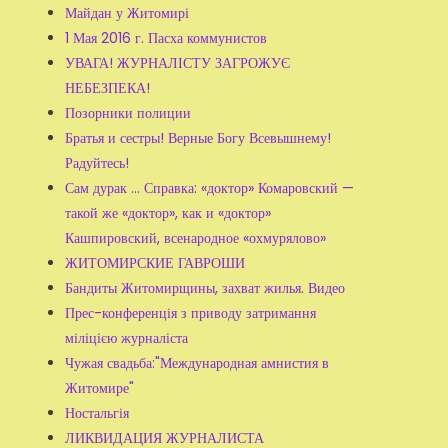
Майдан у Житомирі
1 Мая 2016 г. Пасха коммунистов
УВАГА! ЖУРНАЛІСТУ ЗАГРОЖУЄ
НЕБЕЗПЕКА!
Позорники полиции
Братья и сестры! Верные Богу Всевышнему!
Радуйтесь!
Сам дурак ... Справка: «доктор» Комаровский —
такой же «доктор», как и «доктор»
Кашпировский, всенародное «охмурялово»
ЖИТОМИРСКИЕ ГАВРОШИ
Бандиты Житомирщины, захват жилья. Видео
Прес-конференція з приводу затримання
міліцією журналіста
Чужая свадьба:"Международная амнистия в
Житомире"
Ностальгія
ЛИКВИДАЦИЯ ЖУРНАЛИСТА