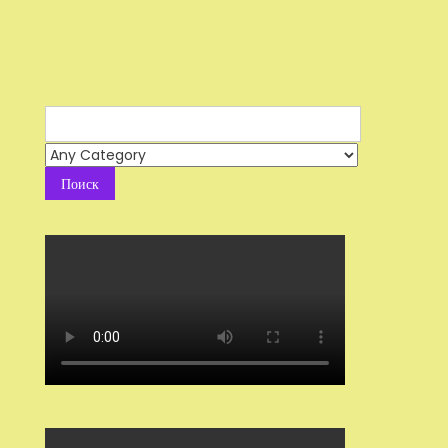
Search
for: