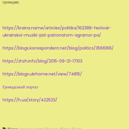
громадян.
https://kraina.name/articles/politika/162388-festival-
ukrainskoi-muziki-pid-patronatom-agrarnoi-pa/
https://blogs.korrespondent.net/blog/politics/3566166/
https://zhzh.info/blog/2015-09-21-17103
https://blogs.ukrhome.net/view/74815/
Громадський портал
https://h.ua/story/422523/
Метки:
Аграрна партія України
,
Віктор Козін