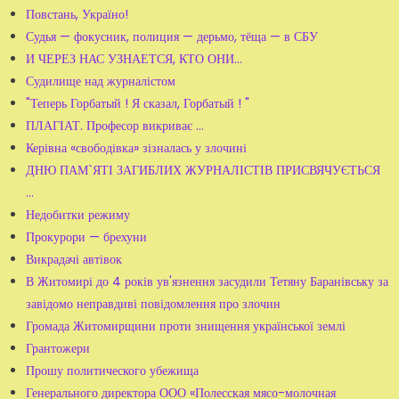
Повстань, Україно!
Судья — фокусник, полиция — дерьмо, тёща — в СБУ
И ЧЕРЕЗ НАС УЗНАЕТСЯ, КТО ОНИ…
Судилище над журналістом
"Теперь Горбатый ! Я сказал, Горбатый ! "
ПЛАГІАТ. Професор викриває …
Керівна «свободівка» зізналась у злочині
ДНЮ ПАМ`ЯТІ ЗАГИБЛИХ ЖУРНАЛІСТІВ ПРИСВЯЧУЄТЬСЯ
...
Недобитки режиму
Прокурори — брехуни
Викрадачі автівок
В Житомирі до 4 років ув'язнення засудили Тетяну Баранівську за
завідомо неправдиві повідомлення про злочин
Громада Житомирщини проти знищення української землі
Грантожери
Прошу политического убежища
Генерального директора ООО «Полесская мясо-молочная