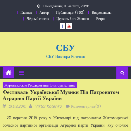
Перейти
Понедельник, 10 августа, 2026
к
Главная
Автор
Публикации (763)
Видеоканалы
содержанию
Чёрный список
Церковь Бога Живого
Ретро
СБУ
СБУ Виктора Котенко
Журналистские Расследования Виктора Котенко
Фестиваль Української Музики Під Патронатом
Аграрної Партії України
Добавлено
Автор
21.09.2015
Viktor Kotenko
Комментариев(0)
20 вересня 2015 року у Житомирі під патронатом Житомирської
обласної партійної організації Аграрної партії України, яку очолює