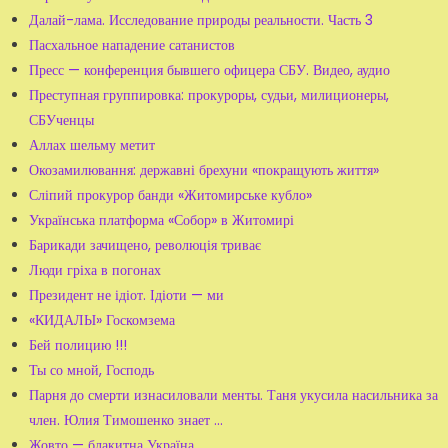
Далай-лама. Исследование природы реальности. Часть 3
Пасхальное нападение сатанистов
Пресс — конференция бывшего офицера СБУ. Видео, аудио
Преступная группировка: прокуроры, судьи, милиционеры,
СБУченцы
Аллах шельму метит
Окозамилювання: державні брехуни «покращують життя»
Сліпий прокурор банди «Житомирське кубло»
Українська платформа «Собор» в Житомирі
Барикади зачищено, революція триває
Люди гріха в погонах
Президент не ідіот. Ідіоти — ми
«КИДАЛЫ» Госкомзема
Бей полицию !!!
Ты со мной, Господь
Парня до смерти изнасиловали менты. Таня укусила насильника за
член. Юлия Тимошенко знает ...
Жовто — блакитна Україна