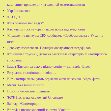
компания» привлекут к уголовной ответственности
Українська зона
« ...ЕЦ !»
Куда блатные нас ведут?
Как житомирские «орки» издеваются над медиками
Управление цензуры СБУ сообщает: «Свободы слова в Украине
нет»
Девочку насиловали. Полиция обслуживает педофилов
Кто снимал трусики, девочка рассказала секретарю Житомирского
горсовета
Влада Житомира цькує підприємців — квіткарів. Відео
Рятування гвалтівників і вбивць
В Житомирі фальшують державні акти на землю. Відео, фото
Мафія. Без вини винний
Позор и бесчестие полицаев
SOS! Нас атакують менти! Оновлено
Байкарі Житомирщини
Епітафія правоохоронній системі України