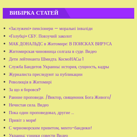
ВИБІРКА СТАТЕЙ
«Заслужені» пенсіонери — моральні інваліди
«Голубці» СБУ. Повзучий заколот
МАК ДОНАЛЬДС в Житомире: В ПОИСКАХ ВИРУСА
Житомирская чиновница солгала в суде. Видео
Дети лейтенанта Шмидта. КосмоНАСы 1
Служба Бандитов Украины: история, сущность, кадры
Журналиста преследуют за публикации
Революція в Житомирі
За що я боровся?
Ранние проповеди. /Виктор, священник Бога Живого/
Нечистая сила. Видео
Пока один проповедовал, другие ...
Привіт з моря!
С черноморским приветом, менто-бандюки!
Украина: узники совести Видео