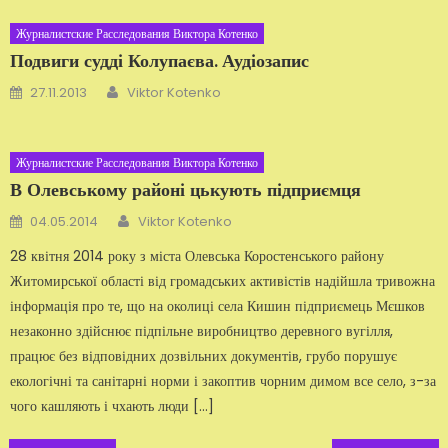
Журналистские Расследования Виктора Котенко
Подвиги судді Колупаєва. Аудіозапис
Автор
Добавлено
27.11.2013
Viktor Kotenko
Журналистские Расследования Виктора Котенко
В Олевському районі цькують підприємця
Автор
Добавлено
04.05.2014
Viktor Kotenko
28 квітня 2014 року з міста Олевська Коростенського району
Житомирської області від громадських активістів надійшла тривожна
інформація про те, що на околиці села Кишин підприємець Мєшков
незаконно здійснює підпільне виробництво деревного вугілля,
працює без відповідних дозвільних документів, грубо порушує
екологічні та санітарні норми і закоптив чорним димом все село, з-за
чого кашляють і чхають люди […]