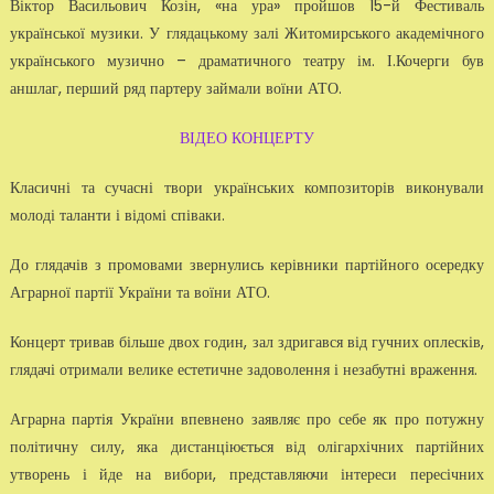
Віктор Васильович Козін, «на ура» пройшов 15-й Фестиваль
української музики. У глядацькому залі Житомирського академічного
українського музично – драматичного театру ім. І.Кочерги був
аншлаг, перший ряд партеру займали воїни АТО.
ВІДЕО КОНЦЕРТУ
Класичні та сучасні твори українських композиторів виконували
молоді таланти і відомі співаки.
До глядачів з промовами звернулись керівники партійного осередку
Аграрної партії України та воїни АТО.
Концерт тривав більше двох годин, зал здригався від гучних оплесків,
глядачі отримали велике естетичне задоволення і незабутні враження.
Аграрна партія України впевнено заявляє про себе як про потужну
політичну силу, яка дистанціюється від олігархічних партійних
утворень і йде на вибори, представляючи інтереси пересічних