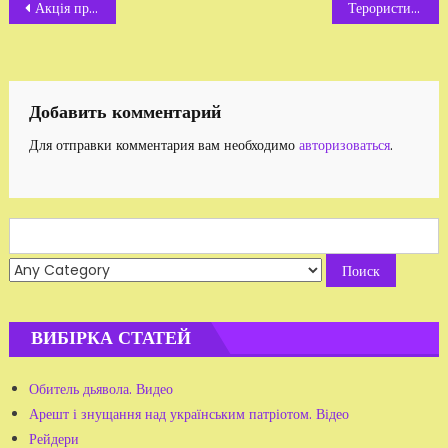
Навигация
Акція протесту проти свавілля судді Баренко
Терористи у погонах. ВІДЕО
по
записям
Добавить комментарий
Для отправки комментария вам необходимо
авторизоваться
.
Search
for:
ВИБІРКА СТАТЕЙ
Обитель дьявола. Видео
Арешт і знущання над українським патріотом. Відео
Рейдери