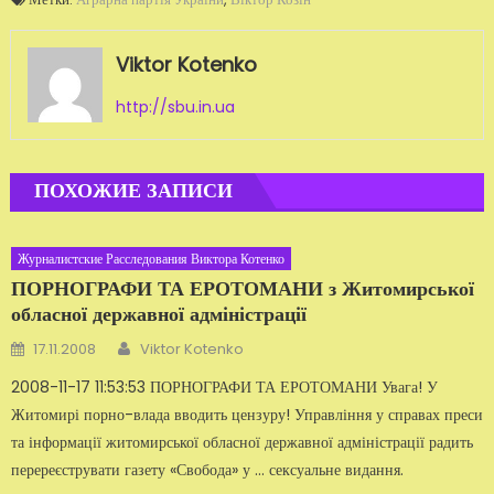
Viktor Kotenko
http://sbu.in.ua
ПОХОЖИЕ ЗАПИСИ
Журналистские Расследования Виктора Котенко
ПОРНОГРАФИ ТА ЕРОТОМАНИ з Житомирської
обласної державної адміністрації
Автор
Добавлено
17.11.2008
Viktor Kotenko
2008-11-17 11:53:53 ПОРНОГРАФИ ТА ЕРОТОМАНИ Увага! У
Житомирі порно-влада вводить цензуру! Управління у справах преси
та інформації житомирської обласної дер­жавної адміністрації радить
перереєструвати газету «Свобода» у … сексу­альне видання.