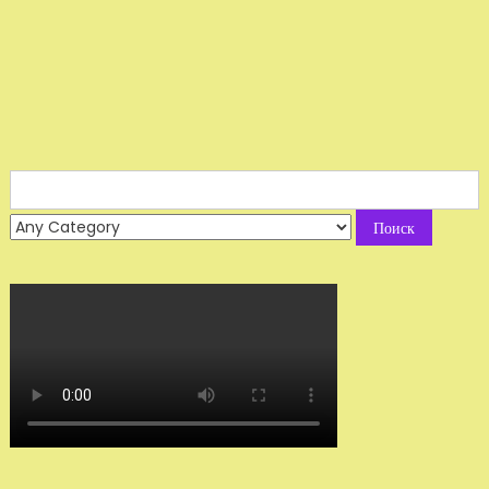
Search
for: