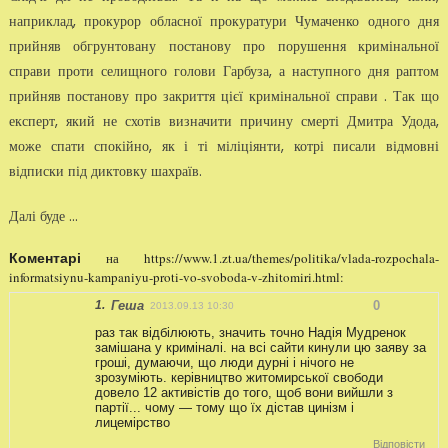
наприклад, прокурор обласної прокуратури Чумаченко одного дня
прийняв обгрунтовану постанову про порушення кримінальної
справи проти селищного голови Гарбуза, а наступного дня раптом
прийняв постанову про закриття цієї кримінальної справи . Так що
експерт, який не схотів визначити причину смерті Дмитра Удода,
може спати спокійно, як і ті міліціянти, котрі писали відмовні
відписки під диктовку шахраїв.
Далі буде ...
на https://www.1.zt.ua/themes/politika/vlada-rozpochala-
Коментарі
informatsiynu-kampaniyu-proti-vo-svoboda-v-zhitomiri.html:
1.
Геша
0
2013.09.13 10:30
раз так відбілюють, значить точно Надія Мудренок
замішана у криміналі. на всі сайти кинули цю заяву за
гроші, думаючи, що люди дурні і нічого не
зрозуміють. керівництво житомирської свободи
довело 12 активістів до того, щоб вони вийшли з
партії... чому — тому що їх дістав цинізм і
лицемірство
Відповісти