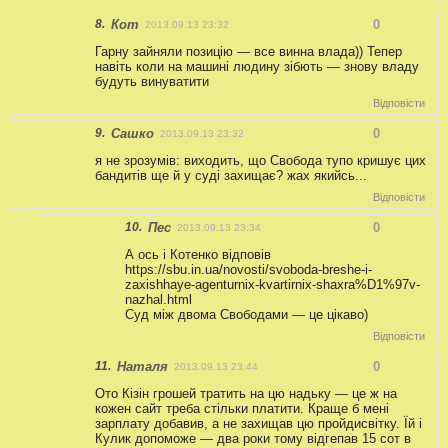
8.
Кот
0
2013.09.13 23:32
Гарну зайняли позицію — все винна влада)) Тепер
навіть коли на машині людину зібють — знову владу
будуть винуватити
Відповісти
9.
Сашко
0
2013.09.13 23:32
я не зрозумів: виходить, що Свобода тупо кришує цих
бандитів ще й у суді захищає? жах якийсь...
Відповісти
10.
Пес
0
2013.09.13 23:34
А ось і Котенко відповів
https://sbu.in.ua/novosti/svoboda-breshe-i-
zaxishhaye-agenturnix-kvartirnix-shaxra%D1%97v-
nazhal.html
Суд між двома Свободами — це цікаво)
Відповісти
11.
Наталя
0
2013.09.13 23:44
Ото Кізін грошей тратить на цю надьку — це ж на
кожен сайт треба стільки платити. Краще б мені
зарплату добавив, а не захищав цю пройдисвітку. Їй і
Кулик допоможе — два роки тому відгепав 15 сот в