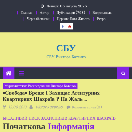
Перейти
Четверг, 06 августа, 2026
к
Главная
Автор
Публикации (763)
Видеоканалы
содержанию
Чёрный список
Церковь Бога Живого
Ретро
СБУ
СБУ Виктора Котенко
Журналистские Расследования Виктора Котенко
«Свобода» Бреше І Захищає Агентурних
Квартирних Шахраїв ? На Жаль ...
Добавлено
Автор
13.09.2013
Viktor Kotenko
Комментариев(0)
БРЕХЛИВИЙ ПИСК ЗАХИСНИКІВ КВАРТИРНИХ ШАХРАЇВ
Початкова
Інформація