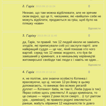
2.
Гарік
0
2013.09.13 11:24
Незнаю, що там можна відбілювати, але не зрячим
оком видно, що це ті, чмошники, які «вийшли» себе не
можуть відбілити, продаються за гріш, щоб було на
пляшку «кави»
Відповісти
3.
Гаріку
0
2013.09.13 11:40
да, Гарік, ти правий. тих 12 людей ніколи не замінять
злодіїв, які приписували собі усі заслуги партії. але
найкращий суддя — це час, який показав хто чого
вартий. серед тих 12 немає жодного, хто був би
замішаний у криміналі, а в нинішньому керівництві
житомирської свободи такі люди є і навіть не один...
Відповісти
4.
Гарік
0
2013.09.13 14:14
я, не політик, але знаючи особисто Котенка і
враховуючи, що ці, чесних 12-ро йому в цьому
допомагають, то виникає без всяких регалій
дуплет — Котенко+ баба, як там її, Люба (одна із тих)
Якраз собою щось уявляють! А щодо кримінала, то
це смішно — через 2 роки після смерті... (і тут раптом
ура...,кримінал), як правило родичі зявляються
раніше, мабуть ображені 12 націоналістів їх довго