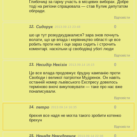
Глибочиці за гарну участь в місцевих виборах. Добре
тоді на ригіони спрацювала — став Кулик депутатом
облради.
Відповісти
12.
Сидорук
0
2013.09.13 23:48
шо це тут розкудкудакалися? зара знов почнуть
волати, що це впада і керівництво області це все
робить проти них і оце зараз сидить і строчить
коментарі. наскільки ці свободівці убогі люди
Відповісти
13.
Несидір Некізін
0
2013.09.14 16:15
Це все влада продовжує брудну кампанію проти
Свободи і великої патріотки Мудренок. Он навіть
останній номер львівського Експресу довелось
терміново вночі викуповувати — таке про нас вже
понаписували.
Відповісти
14.
петро
0
2013.09.14 16:35
брехня все надя не могла такого зробити котенко
брехун
Відповісти
15.
Ненадя Немудренок
0
2013.09.14 22:36