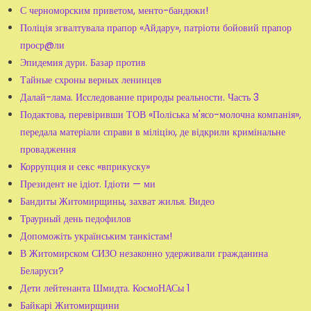
С черноморским приветом, менто-бандюки!
Поліція згвалтувала прапор «Айдару», патріоти бойовий прапор
проср@ли
Эпидемия дури. Базар против
Тайные схроны верных ленинцев
Далай-лама. Исследование природы реальности. Часть 3
Подактова, перевіривши ТОВ «Поліська м'ясо-молочна компанія»,
передала матеріали справи в міліцію, де відкрили кримінальне
провадження
Коррупция и секс «вприкуску»
Президент не ідіот. Ідіоти — ми
Бандиты Житомирщины, захват жилья. Видео
Траурный день педофилов
Допоможіть українським танкістам!
В Житомирском СИЗО незаконно удерживали гражданина
Беларуси?
Дети лейтенанта Шмидта. КосмоНАСы 1
Байкарі Житомирщини