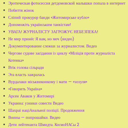
Эротическая фотосессия детдомовской малышки попала в интернет
Побиття жінок
Сліпий прокурор банди «Житомирське кубло»
Допоможіть українським танкістам!
УВАГА! ЖУРНАЛІСТУ ЗАГРОЖУЄ НЕБЕЗПЕКА!
Не мир принёс Я вам, но меч (видео)
Документирование слежки за журналистом. Видео
Чергове судове засідання із циклу «Міліція проти журналіста
Котенка»
Втік голова сільради
Эта власть зажралась
Вурдалаки міськвиконкому і мати — «зозуля»
«Говорить Україна»
Арсен Аваков у Житомирі
Украина: узники совести Видео
Шахраї націАнальної поліції. Продовження
Воины — попрошайки. Видео
Дети лейтенанта Шмидта. КосмоНАСы 2