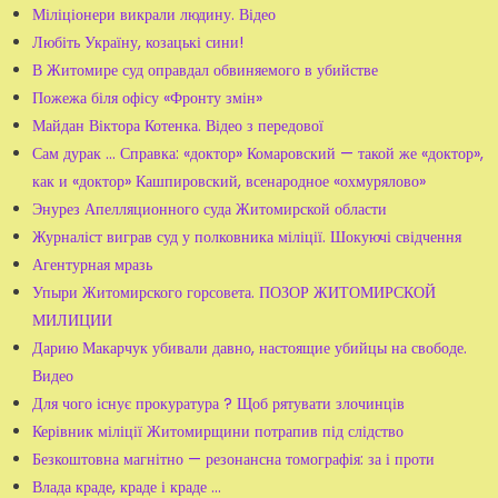
Міліціонери викрали людину. Відео
Любіть Україну, козацькі сини!
В Житомире суд оправдал обвиняемого в убийстве
Пожежа біля офісу «Фронту змін»
Майдан Віктора Котенка. Відео з передової
Сам дурак ... Справка: «доктор» Комаровский — такой же «доктор»,
как и «доктор» Кашпировский, всенародное «охмурялово»
Энурез Апелляционного суда Житомирской области
Журналіст виграв суд у полковника міліції. Шокуючі свідчення
Агентурная мразь
Упыри Житомирского горсовета. ПОЗОР ЖИТОМИРСКОЙ
МИЛИЦИИ
Дарию Макарчук убивали давно, настоящие убийцы на свободе.
Видео
Для чого існує прокуратура ? Щоб рятувати злочинців
Керівник міліції Житомирщини потрапив під слідство
Безкоштовна магнітно — резонансна томографія: за і проти
Влада краде, краде і краде ...