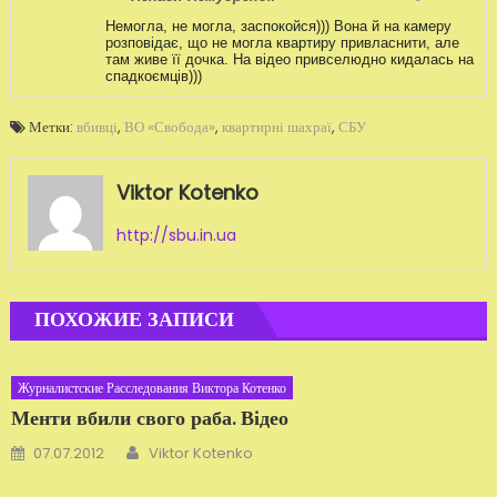
Немогла, не могла, заспокойся))) Вона й на камеру
розповідає, що не могла квартиру привласнити, але
там живе її дочка. На відео привселюдно кидалась на
спадкоємців)))
Метки:
вбивці
,
ВО «Свобода»
,
квартирні шахраї
,
СБУ
Viktor Kotenko
http://sbu.in.ua
ПОХОЖИЕ ЗАПИСИ
Журналистские Расследования Виктора Котенко
Менти вбили свого раба. Відео
Автор
Добавлено
07.07.2012
Viktor Kotenko