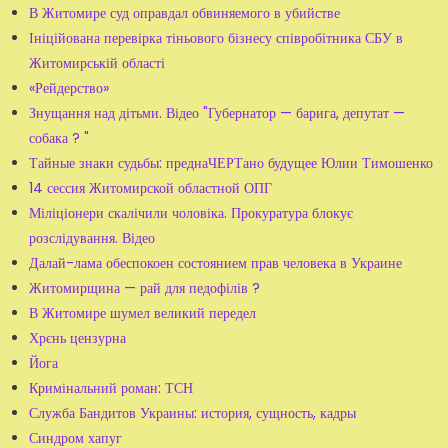
В Житомире суд оправдал обвиняемого в убийстве
Ініційована перевірка тіньового бізнесу співробітника СБУ в
Житомирській області
«Рейдерство»
Знущання над дітьми. Відео "Губернатор — барига, депутат —
собака ? "
Тайные знаки судьбы: преднаЧЕРТано будущее Юлии Тимошенко
14 сессия Житомирской областной ОПГ
Міліціонери скалічили чоловіка. Прокуратура блокує
розслідування. Відео
Далай-лама обеспокоен состоянием прав человека в Украине
Житомирщина — рай для педофілів ?
В Житомире шумел великий передел
Хрєнь цензурна
Йога
Кримінальний роман: ТСН
Служба Бандитов Украины: история, сущность, кадры
Синдром хапуг