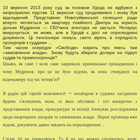
10 вересня 2013 року суд за позовом Удода не відбувся з
незрозумілих підстав. 11 вересня суд продовжився і знову був
відкладений. Представник Новогуйвинської селищної ради
вперто чіпляється за квартиру покійного Дмитра на користь
доньки Мудренок — СБУчена агентура не кається. Нотаріус
викручується, як може, але в Удодів є досі не оприлюднені
документи. Ці пенсіонери чомусь свято вірять в порядність
прокурорів з суддями ...
Тим часом осередок «Свободи» марить про якесь там
«замовлення влади». Знову будуть збирати долари на підкуп
суддів та правоохоронців?
Цікаво, як саме і коли саме закривали кримінальне провадження і
чому Мудренок про це не було відомо, як вона стверджує на
відеокамеру під час інтерв'ю?
Я радію цій гарній можливості — незабаром в судових засіданнях
будемо з'ясовувати, коли, за яких обставин і хто конкретно з
представників влади, прокуратури та міліції блокував розслідування
щодо квартирних шахраїв та зловживань влади. Перші прізвища вже
відомі, документи давно чекають на оприлюднення ...
Слідчі дії не проводяться. Та й на що можна сподіватись, коли,