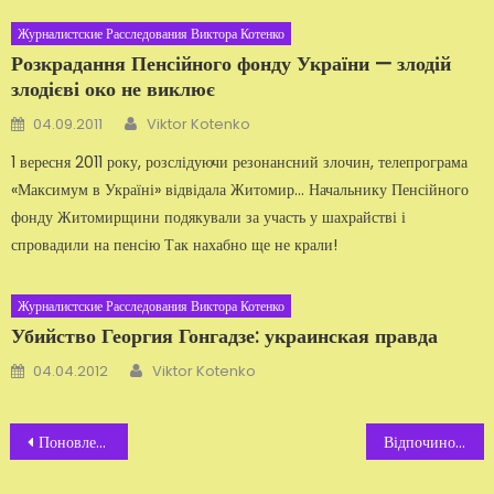
Журналистские Расследования Виктора Котенко
Розкрадання Пенсійного фонду України — злодій
злодієві око не виклює
Автор
Добавлено
04.09.2011
Viktor Kotenko
1 вересня 2011 року, розслідуючи резонансний злочин, телепрограма
«Максимум в Україні» відвідала Житомир... Начальнику Пенсійного
фонду Житомирщини подякували за участь у шахрайстві і
спровадили на пенсію Так нахабно ще не крали!
Журналистские Расследования Виктора Котенко
Убийство Георгия Гонгадзе: украинская правда
Автор
Добавлено
04.04.2012
Viktor Kotenko
Навигация
Поновлено суд над гвалтівниками і вбивцями 13 — річної школярки
Відпочинок у Криму. Відео
по