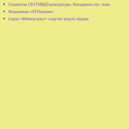
Сатанисты СБУ/МВД/прокуратуры. Нападения слуг тьмы
Фальшивые «АТОшники»
Серіал «Вбивця року»: слідство ведуть мудаки