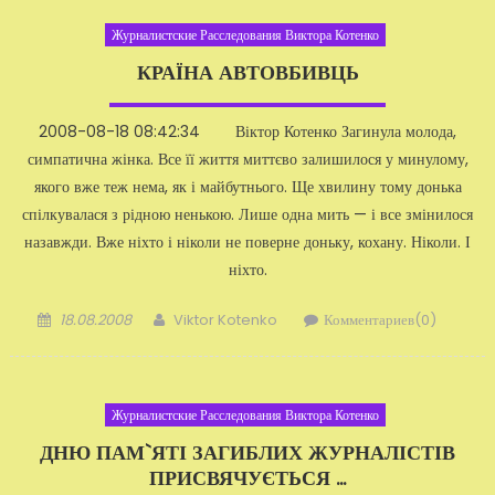
Журналистские Расследования Виктора Котенко
КРАЇНА АВТОВБИВЦЬ
2008-08-18 08:42:34 Віктор Котенко Загинула молода,
симпатична жінка. Все її життя миттєво залишилося у минулому,
якого вже теж нема, як і майбутнього. Ще хвилину тому донька
спілкувалася з рідною нень­кою. Лише одна мить — і все змінилося
назавжди. Вже ніхто і ніколи не поверне доньку, кохану. Ніколи. І
ніхто.
Добавлено
Автор
18.08.2008
Viktor Kotenko
Комментариев(0)
Журналистские Расследования Виктора Котенко
ДНЮ ПАМ`ЯТІ ЗАГИБЛИХ ЖУРНАЛІСТІВ
ПРИСВЯЧУЄТЬСЯ ...