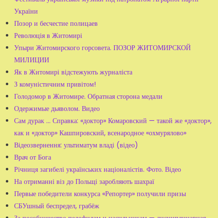
України
Позор и бесчестие полицаев
Революція в Житомирі
Упыри Житомирского горсовета. ПОЗОР ЖИТОМИРСКОЙ
МИЛИЦИИ
Як в Житомирі відстежують журналіста
З комуністичним привітом!
Голодомор в Житомире. Обратная сторона медали
Одержимые дьяволом. Видео
Сам дурак ... Справка: «доктор» Комаровский — такой же «доктор»,
как и «доктор» Кашпировский, всенародное «охмурялово»
Відеозвернення: ультиматум владі (відео)
Врач от Бога
Річниця загибелі українських націоналістів. Фото. Відео
На отриманні віз до Польщі заробляють шахраї
Первые победители конкурса «Репортер» получили призы
СБУшный беспредел, грабёж