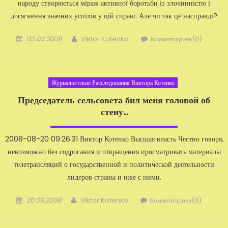
народу створюється міраж активної бороть­би із злочинністю і
досягнення значних успіхів у цій справі. Але чи так це насправді?
Добавлено
Автор
03.09.2008
Viktor Kotenko
Комментариев(0)
Журналистские Расследования Виктора Котенко
Председатель сельсовета бил меня головой об
стену...
2008-08-20 09:26:31 Виктор Котенко Высшая власть Честно говоря,
невозможно без содрогания и отвращения просматривать матери­алы
телетрансляций о государственной и политической деятельности
лидеров страны и иже с ними.
Добавлено
Автор
20.08.2008
Viktor Kotenko
Комментариев(0)