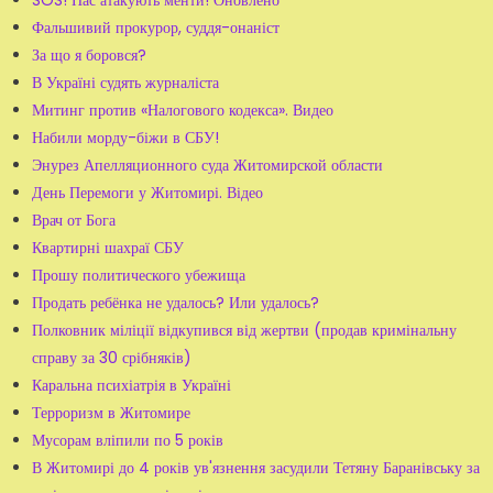
SOS! Нас атакують менти! Оновлено
Фальшивий прокурор, суддя-онаніст
За що я боровся?
В Україні судять журналіста
Митинг против «Налогового кодекса». Видео
Набили морду-біжи в СБУ!
Энурез Апелляционного суда Житомирской области
День Перемоги у Житомирі. Відео
Врач от Бога
Квартирні шахраї СБУ
Прошу политического убежища
Продать ребёнка не удалось? Или удалось?
Полковник міліції відкупився від жертви (продав кримінальну
справу за 30 срібняків)
Каральна психіатрія в Україні
Терроризм в Житомире
Мусорам вліпили по 5 років
В Житомирі до 4 років ув'язнення засудили Тетяну Баранівську за