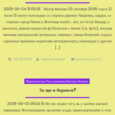
2008-09-04 15:05:05 Віктор Котенко 03 сентября 2008 года в 12
часов 13 минут пополуд­ни со стороны деревни Чмаровка, пардон, со
стороны города Киева в Житомир во­шёл... нет, не Остап Бендер, а
вкатилась дивная процессия футболистов с мячом (см. фото), которая,
миновав центральный автовокзал, начиная с улицы Киевской создала
серъёзные проблемы водителям автотранспорта, пешеходам и другим
[…]
Добавлено
Автор
04.09.2008
Viktor Kotenko
Комментариев(0)
Журналистские Расследования Виктора Котенко
За що я боровся?
2008-09-03 09:04:15 Всі ми свідки того, як у засобах масової
інформації Житомирщини органами вла­ди, правоохоронцями в очах