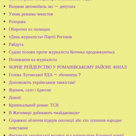
Взорван автомобиль экс — депутата
Узник режима чекистов
Розправа
Оборотни из полиции
«День журналіста» Партії Регіонів
Райдуга
Судові позови проти журналіста Котенка продовжуються
Полювання на журналіста
ЧОРНЕ РЕЙДЕРСТВО У РОМАНІВСЬКОМУ РАЙОНІ. ФІНАЛ
Голова Лугинської РДА — збоченець ?
Допоможіть українським танкістам!
Яценюк, сало і бджоли
Доноc
Кримінальний роман: ТСН
В Житомирі добивають «майданівців»
Справжні обличчя підерів опозиції або хто зупинив народне
повстання
Фестиваль української музики під патронатом Аграрної партії