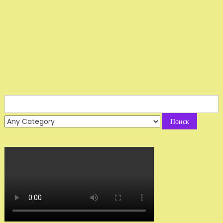
Search
for: