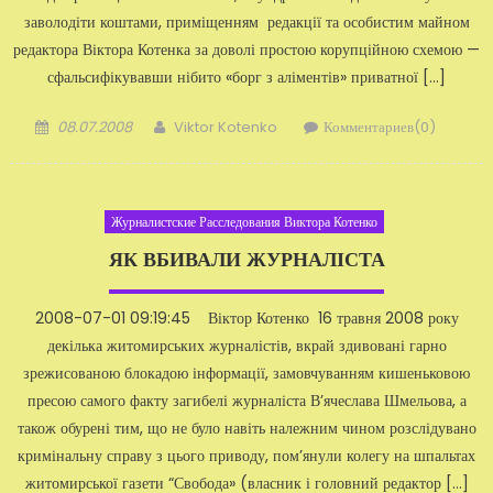
заволодіти коштами, приміщен­ням редакції та особистим майном
редактора Віктора Котенка за доволі простою корупційною схе­мою —
сфальсифікувавши нібито «борг з аліментів» приватної […]
Добавлено
Автор
08.07.2008
Viktor Kotenko
Комментариев(0)
Журналистские Расследования Виктора Котенко
ЯК ВБИВАЛИ ЖУРНАЛІСТА
2008-07-01 09:19:45 Віктор Котенко 16 травня 2008 року
декілька житомирських журналістів, вкрай здивова­ні гарно
зрежисованою блокадою інформації, замовчуванням кишень­ковою
пресою самого факту загибелі журналіста В’ячеслава Шмельова, а
також обурені тим, що не було навіть належним чином розслідувано
кримінальну справу з цього приводу, пом’яну­ли колегу на шпальтах
житомирської газети “Свобода» (власник і головний редактор […]