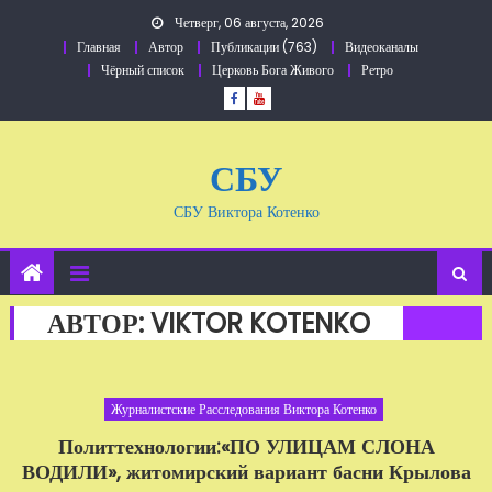
Перейти
Четверг, 06 августа, 2026
к
Главная
Автор
Публикации (763)
Видеоканалы
содержанию
Чёрный список
Церковь Бога Живого
Ретро
СБУ
СБУ Виктора Котенко
АВТОР:
VIKTOR KOTENKO
Журналистские Расследования Виктора Котенко
Политтехнологии:«ПО УЛИЦАМ СЛОНА
ВОДИЛИ», житомирский вариант басни Крылова