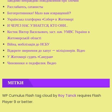
завідомо неправдиві повідомлення про злочин
Расслабьтесь, сатанисты
Богопротивники! Мало вам извращений?
Українська платформа «Собор» в Житомирі
И ЧЕРЕЗ НАС УЗНАЕТСЯ, КТО ОНИ…
Костик Віктор Васильович, заст. нач. УМВС України в
Житомирській області
Війна, мобілізація до НСБУ
Відкрите звернення до хапуг — міліціонерів. Відео
У Житомирі судять «Самурая»
Чиновники и педофилия. Видео
МІТКИ
WP Cumulus Flash tag cloud by
Roy Tanck
requires Flash
Player 9 or better.