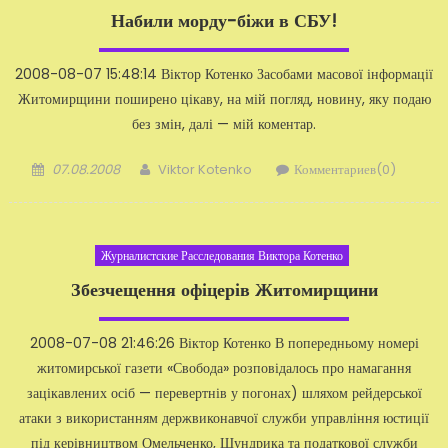
Набили морду-біжи в СБУ!
2008-08-07 15:48:14 Віктор Котенко Засобами масової інформації
Житомирщини по­ширено цікаву, на мій погляд, новину, яку подаю
без змін, далі — мій коментар.
Добавлено
Автор
07.08.2008
Viktor Kotenko
Комментариев(0)
Журналистские Расследования Виктора Котенко
Збезчещення офіцерів Житомирщини
2008-07-08 21:46:26 Віктор Котенко В попередньому номері
житомирської газети «Свобода» розповідалось про намагання
зацікавле­них осіб — перевертнів у погонах) шляхом рейдерської
атаки з ви­користанням держвиконавчої служби уп­равління юстиції
під керівництвом Омельченко, Шундрика та податкової служби