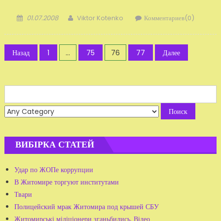
Добавлено
Автор
01.07.2008
Viktor Kotenko
Комментариев(0)
Пагинация
Назад
1
…
75
76
77
Далее
записей
Search
for:
ВИБІРКА СТАТЕЙ
Удар по ЖОПе коррупции
В Житомире торгуют институтами
Твари
Полицейский мрак Житомира под крышей СБУ
Житомирські міліціонери зганьбились. Відео