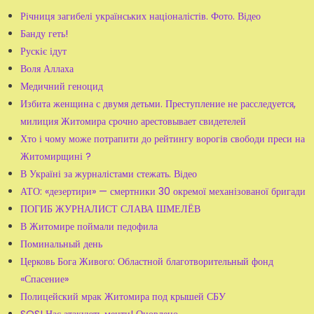
Річниця загибелі українських націоналістів. Фото. Відео
Банду геть!
Рускіє ідут
Воля Аллаха
Медичний геноцид
Избита женщина с двумя детьми. Преступление не расследуется,
милиция Житомира срочно арестовывает свидетелей
Хто і чому може потрапити до рейтингу ворогів свободи преси на
Житомирщині ?
В Україні за журналістами стежать. Відео
АТО: «дезертири» — смертники 30 окремої механізованої бригади
ПОГИБ ЖУРНАЛИСТ СЛАВА ШМЕЛЁВ
В Житомире поймали педофила
Поминальный день
Церковь Бога Живого: Областной благотворительный фонд
«Спасение»
Полицейский мрак Житомира под крышей СБУ