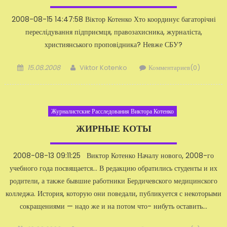
2008-08-15 14:47:58 Віктор Котенко Хто координує багаторічні
пересліду­вання підприємця, правозахисника, журналіста,
християнського проповідника? Невже СБУ?
Добавлено
Автор
15.08.2008
Viktor Kotenko
Комментариев(0)
Журналистские Расследования Виктора Котенко
ЖИРНЫЕ КОТЫ
2008-08-13 09:11:25 Виктор Котенко Началу нового, 2008-го
учебного года посвяща­ется… В редакцию обратились студенты и их
родители, а также бывшие работники Бердичевского ме­дицинского
колледжа. История, которую они по­ведали, публикуется с некоторыми
сокращениями — надо же и на потом что- нибуть оставить…