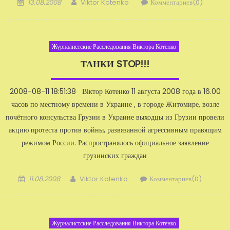
Добавлено
Автор
13.08.2008
Viktor Kotenko
Комментариев(0)
Журналистские Расследования Виктора Котенко
ТАНКИ STOP!!!
2008-08-11 18:51:38 Віктор Котенко 11 августа 2008 года в 16.00
часов по местному времени в Украине , в городе Житомире, возле
по­чётного консульства Грузии в Украине выходцы из Грузии провели
акцию протеста против войны, раз­вязанной агрессивным правящим
режимом России. Распространялось официаль­ное заявление
грузинских граждан
Добавлено
Автор
11.08.2008
Viktor Kotenko
Комментариев(0)
Журналистские Расследования Виктора Котенко