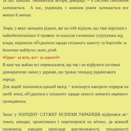
за ласі шматки. Змінюються актори, декорації – а система гноблення
залишається. А нас, українців, з кожним роком залишається все
менше й менше.
Люди, у яких знищено рідних, які на собі відчули, що таке корупція у
най­небезпечніших її проявах та насилля злочинних угрупувань від
влади, вирішили об'єднатися заради спільного захисту та боротьби за
без­печне майбутнє своїх дітей.
«Один- за всіх, всі- за одного!»
В наш час майже всі переконалися, що так і не відбулися системні
демок­ратичні зміни у державі, що триває геноцид українсько­го
народу.
Для людей залишився єдиний вихід – власноруч наводити порядок на
своїй землі, об'єднатися у спільноту заради захисту кожного окремого
громадя­нина.
Запис у НАРОДНУ СЛУЖБУ БЕЗПЕКИ УКРАЇНЦІВ відбувався ак­
тивно, швидко, організовано і перетворився на мітинг, де кожний
про­мовець наводив приклади корумпованості, продажності