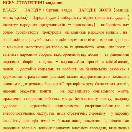
НСБУ. СТРАТЕГІЧНІ завдання:
ВЛАДУ — НАРОДУ ! Органи влади – НАРОДНІ ЗБОРИ (селище,
місто, країна) ! Народні суди : виборність, підконтрольність суддів (
інститут народних представників — присяжних) ; виборність на­
родом губернаторів, прокурорів, начальників народної міліції , на­
чальників спец.служб , начальників відомств освіти , охорони здо­ров'я
– механізм жорсткого контролю за їх діяльністю, кожні пів-року –
звітність народним зборам, відсторонення від посад — за рішен­нями
народних зборів ; податки – надзвичайно прості та мінімізо­вані;
пенсії – достойні соціальні та особисті на банківських рахун­ках з
державним страхуванням ризиків; вільне підприємництво, за­хищене
законом від втручання бюрократії; прозорість руху бюд­жетних коштів;
народні бюджетні кошти – на будівництво соціаль­ного житла,
практичне створення робочих місць, безкоштовну освіту, охорону
здоров»я ; стратегічні підприємства енерговироб­ництва та
енергопостачання, нафту, газ, іншу стратегічну сирови­ну – у народну
власність; розподіл землі – безкоштовно, виключно за рішеннями
народних зборів у довічну приватну власність гро­мадян; визначення