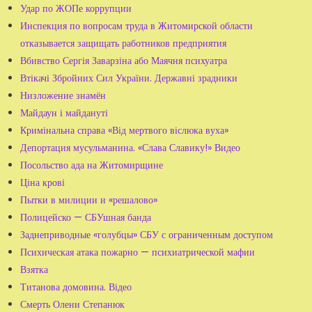
Удар по ЖОПе коррупции
Инспекция по вопросам труда в Житомирской области
отказывается защищать работников предприятия
Вбивство Сергія Заварзіна або Маячня психуатра
Втікачі Збройних Сил України. Державні зрадники
Низложение знамён
Майдаун і майдануті
Кримінальна справа «Від мертвого віслюка вуха»
Депортация мусульманина. «Слава Славику!» Видео
Посольство ада на Житомирщине
Ціна крові
Пытки в милиции и «решалово»
Полицейско — СБУшная банда
Заднеприводные «голубцы» СБУ с ограниченным доступом
Психическая атака пожарно — психиатрической мафии
Взятка
Титанова домовина. Відео
Смерть Олени Степанюк