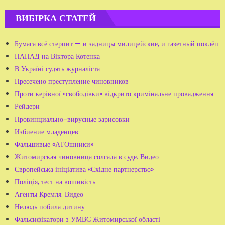
ВИБІРКА СТАТЕЙ
Бумага всё стерпит — и задницы милицейские, и газетный поклёп
НАПАД на Віктора Котенка
В Україні судять журналіста
Пресечено преступление чиновников
Проти керівної «свободівки» відкрито кримінальне провадження
Рейдери
Провинциально-вирусные зарисовки
Избиение младенцев
Фальшивые «АТОшники»
Житомирская чиновница солгала в суде. Видео
Європейська ініціатива «Східне партнерство»
Поліція, тест на вошивість
Агенты Кремля. Видео
Нелюдь побила дитину
Фальсифікатори з УМВС Житомирської області