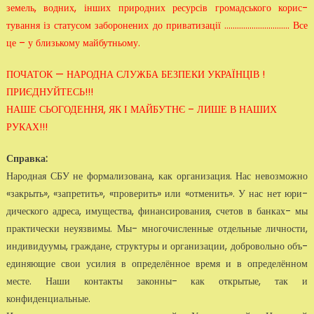
земель, водних, інших природних ресурсів громадського корис­
тування із статусом заборонених до приватизації …………………………. Все
це – у близькому майбутньому.
ПОЧАТОК — НАРОДНА СЛУЖБА БЕЗПЕКИ УКРАЇНЦІВ !
ПРИЄДНУЙТЕСЬ!!!
НАШЕ СЬОГОДЕННЯ, ЯК І МАЙБУТНЄ – ЛИШЕ В НАШИХ
РУКАХ!!!
Справка:
Народная СБУ не формализована, как организация. Нас невозможно
«закрыть», «запретить», «проверить» или «отменить». У нас нет юри­
дического адреса, имущества, финансирования, счетов в банках- мы
практически неуязвимы. Мы- многочисленные отдельные личности,
индивидуумы, граждане, структуры и организации, добровольно объ­
единяющие свои усилия в определённое время и в определённом
мес­те. Наши контакты законны- как открытые, так и
конфиденциальные.