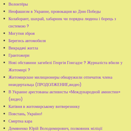
Волонтёры
Неофашизм в Украине, провокация ко Дню Победы
Колаборант, шахрай, хабарник чи порядна людина і борець з
системою ?
Могутня зброя
Берегись автомобиля
Викрадачі житла
Грантожери
Нові обставини загибелі Георгія Гонгадзе ? Журналіста вбили у
Житомирі ?
Житомирские милиционеры обнаружили отпечаток члена
неандертальца (ПРОДОЛЖЕНИЕ,видео)
В Украине арестованы активисты «Международной амнистии»
(видео)
Катівня в житомирському витверезнику
Повстань, Україно!
Смертна кара
Демяненко Юрій Володимирович, полковник міліції