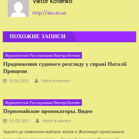
Viktor Kotenko
http://sbu.in.ua
ПОХОЖИЕ ЗАПИСИ
Журналистские Расследования Виктора Котенко
Продовження судового розгляду у справі Наталії
Прищепи
Автор
Добавлено
10.06.2013
Viktor Kotenko
Журналистские Расследования Виктора Котенко
Первомайские провокаторы. Видео
Автор
Добавлено
02.05.2017
Viktor Kotenko
Задолго до появления майских жуков в Житомире прожужжали