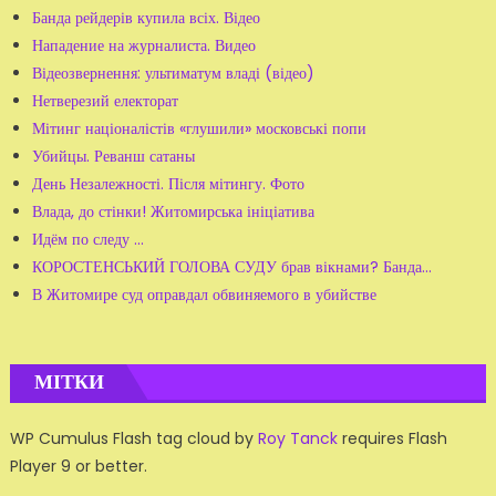
Банда рейдерів купила всіх. Відео
Нападение на журналиста. Видео
Відеозвернення: ультиматум владі (відео)
Нетверезий електорат
Мітинг націоналістів «глушили» московські попи
Убийцы. Реванш сатаны
День Незалежності. Після мітингу. Фото
Влада, до стінки! Житомирська ініціатива
Идём по следу ...
КОРОСТЕНСЬКИЙ ГОЛОВА СУДУ брав вікнами? Банда...
В Житомире суд оправдал обвиняемого в убийстве
МІТКИ
WP Cumulus Flash tag cloud by
Roy Tanck
requires Flash
Player 9 or better.