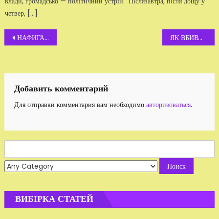
влади, громадсько — політичний устрій. Післязавтра, після дощу у
четвер, […]
Навигация
НАФИГА НАМ «ФИГАРО»?
ЯК ВБИВАЛИ ЖУРНАЛІСТА
по
записям
Добавить комментарий
Для отправки комментария вам необходимо
авторизоваться
.
Search
for:
ВИБІРКА СТАТЕЙ