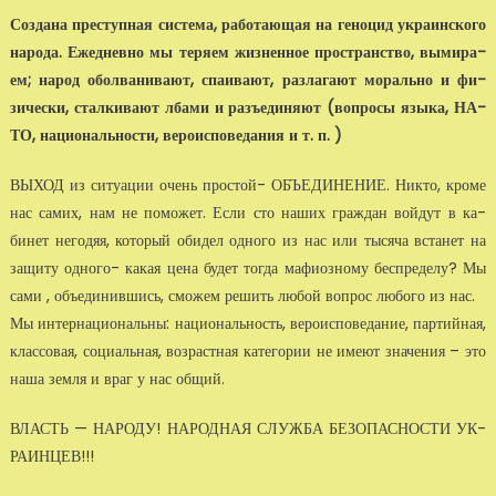
Создана преступная система, работающая на геноцид украинского
народа. Ежедневно мы теряем жизненное пространство, вымира­
ем; народ оболванивают, спаивают, разлагают морально и фи­
зически, сталкивают лбами и разъединяют (вопросы языка, НА­
ТО, национальности, вероисповедания и т. п. )
ВЫХОД из ситуации очень простой- ОБЪЕДИНЕНИЕ. Никто, кро­ме
нас самих, нам не поможет. Если сто наших граждан войдут в ка­
бинет негодяя, который обидел одного из нас или тысяча встанет на
за­щиту одного- какая цена будет тогда мафиозному беспределу? Мы
са­ми , объединившись, сможем решить любой вопрос любого из нас.
Мы интернациональны: национальность, вероисповедание, партий­ная,
классовая, социальная, возрастная категории не имеют значения – это
наша земля и враг у нас общий.
ВЛАСТЬ — НАРОДУ! НАРОДНАЯ СЛУЖБА БЕЗОПАСНОСТИ УК­
РАИНЦЕВ!!!