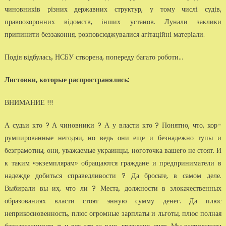
чиновників різних державних структур, у тому числі судів,
правоохоронних відомств, інших установ. Лунали заклики
припинити беззаконня, роз­повсюджувалися агітаційні матеріали.
Подія відбулась, НСБУ створена, попереду багато роботи…
Листовки, которые распространялись:
ВНИМАНИЕ !!!
А судьи кто ? А чиновники ? А у власти кто ? Понятно, что, кор­
румпированные негодяи, но ведь они еще и безнадежно тупы и
безгра­мотны, они, уважаемые украинцы, ноготочка вашего не стоят. И
к та­ким «экземплярам» обращаются граждане и предприниматели в
надеж­де добиться справедливости ? Да бросьте, в самом деле.
Выбирали вы их, что ли ? Места, должности в злокачественных
образованиях влас­ти стоят энную сумму денег. Да плюс
неприкосновенность, плюс ог­ромные зарплаты и льготы, плюс полная