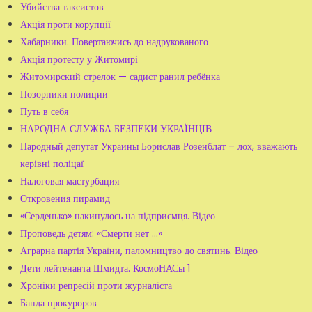
Убийства таксистов
Акція проти корупції
Хабарники. Повертаючись до надрукованого
Акція протесту у Житомирі
Житомирский стрелок — садист ранил ребёнка
Позорники полиции
Путь в себя
НАРОДНА СЛУЖБА БЕЗПЕКИ УКРАЇНЦІВ
Народный депутат Украины Борислав Розенблат – лох, вважають
керівні поліцаї
Налоговая мастурбация
Откровения пирамид
«Серденько» накинулось на підприємця. Відео
Проповедь детям: «Смерти нет ...»
Аграрна партія України, паломництво до святинь. Відео
Дети лейтенанта Шмидта. КосмоНАСы 1
Хроніки репресій проти журналіста
Банда прокуроров