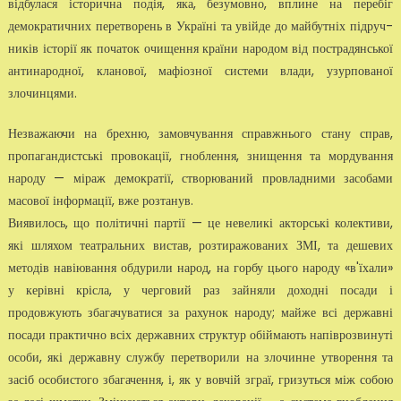
відбулася історична подія, яка, безумовно, вплине на перебіг
демократичних перетворень в Україні та увійде до майбутніх підруч­
ників історії як початок очищення країни народом від пострадянської
антинарод­ної, кланової, мафіозної системи влади, узурпованої
злочинцями.
Незважаючи на брехню, замовчування справжнього стану справ,
пропаган­дистські провокації, гноблення, знищен­ня та мордування
народу — міраж демок­ратії, створюваний провладними засоба­ми
масової інформації, вже розтанув.
Виявилось, що політичні партії — це невеликі акторські колективи,
які шля­хом театральних вистав, розтиражованих ЗМІ, та дешевих
методів навіювання обдурили народ, на горбу цього народу «в'їхали»
у керівні крісла, у черговий раз зайняли доходні посади і
продовжують збагачу­ватися за рахунок народу; майже всі державні
посади практично всіх державних структур обіймають напіврозвинуті
особи, які державну службу перетворили на злочинне утворення та
засіб особистого зба­гачення, і, як у вовчій зграї, гризуться між собою