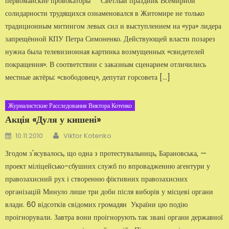
первомайские провокаторы Светлый праздник Всемирной
солидарности трудящихся ознаменовался в Житомире не только
традиционным митингом левых сил и выступлением на «ура» лидера
запрещённой КПУ Петра Симоненко. Действующей власти позарез
нужна была телевизионная картинка возмущенных «свидетелей
покращення». В соответствии с заказным сценарием отличились
местные актёры: «свободовец», депутат горсовета […]
Журналистские Расследования Виктора Котенко
Акція «Дуля у кишені»
Автор
Добавлено
10.11.2010
Viktor Kotenko
Згодом з'ясувалось, що одна з протестувальниць, Барановська, —
проект міліцейсько-сбушних служб по впровадженню агентури у
правозахисний рух і створенню фіктивних правозахисних
організацій Минуло лише три доби після виборів у місцеві органи
влади. 60 відсотків свідомих громадян України цю подію
проігнорували. Завтра вони проігнорують так звані органи державної