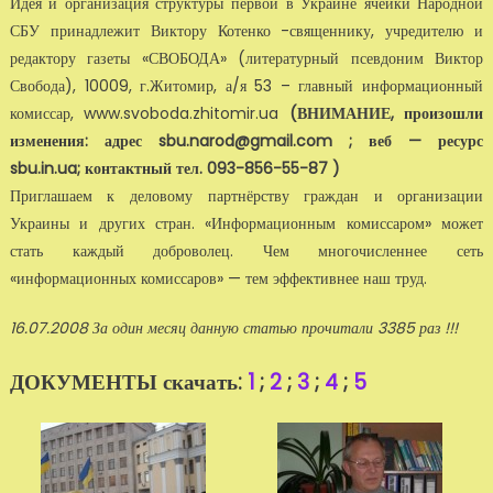
Идея и организация структуры первой в Украине ячейки Народной
СБУ принадлежит Виктору Котенко -священнику, учредителю и
редак­тору газеты «СВОБОДА» (литературный псевдоним Виктор
Сво­бода), 10009, г.Житомир, а/я 53 – главный информационный
комиссар, www.svoboda.zhitomir.ua
(ВНИМАНИЕ, произошли
изменения: адрес sbu.narod@gmail.com ; веб — ресурс
sbu.in.ua; контактный тел. 093-856-55-87 )
Приглашаем к деловому партнёрству граждан и организации
Украины и других стран. «Информационным комиссаром» может
стать каждый доброволец. Чем многочисленнее сеть
«информационных комиссаров» — тем эффективнее наш труд.
16.07.2008 За один месяц данную статью прочитали 3385 раз !!!
ДОКУМЕНТЫ скачать:
1
;
2
;
3
;
4
;
5