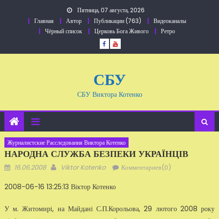
Перейти
Пятница, 07 августа, 2026
к
Главная
Автор
Публикации (763)
Видеоканалы
содержанию
Чёрный список
Церковь Бога Живого
Ретро
СБУ
СБУ Виктора Котенко
Журналистские Расследования Виктора Котенко
НАРОДНА СЛУЖБА БЕЗПЕКИ УКРАЇНЦІВ
Добавлено
Автор
16.06.2008
Viktor Kotenko
Комментариев(0)
2008-06-16 13:25:13 Віктор Котенко
У м. Житомирі, на Майдані С.П.Ко­рольова, 29 лютого 2008 року