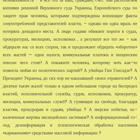
безнаказанность – и все это за ваш, граждане, счет. Мы располагаем
копиями решений Верховного су­да Украины, Европейского суда по
защите прав человека, которыми подтверждены вопиющие факты
злоупотреблений представителей власти, – однако ни одна мразь не
потеряла доходного места. А люди годами обивают пороги в судах,
прокуратурах, милициях, исполкомах , а результат все тот же – как
обдирали нас со всех сторон, так и продол­жают обдирать «оборотни»
всех мастей — одни налоги, коммунальные платежи и нищенские
пенсии чего стоят! А покажите человека, которо­му хоть как-то
помогла любая из политических партий? А убийцы Гии Гонгадзе? А
Президент Украины, до сих пор не наказавший своих отра­вителей? А
десятки тысяч жалоб только в одном небольшом городе на беспредел
властей, исполнительной службы, судов, исполкомов, про­куратур,
милиции, коммунальных служб? А гуляющие на свободе, бла­годаря
властям, прокурорам и судьям, убийцы ? А зверски избитые, ис­
калеченные жертвы милицейских застенков? А информационный го­
лод, дезинформация и психологическая обработка населения
«карманными» средствами массовой информации ?