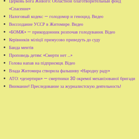
Церковь Бога Живого: Областной благотворительный фонд
«Спасение»
Налоговый кодекс — голодомор и геноцид. Видео
Воссоздание УССР в Житомире. Видео
«БОМЖ» — прикордонник розпочав голодування. Відео
Керівників міліції примусово приведуть до суду
Банда ментів
Проповедь детям: «Смерти нет ...»
Голова напав на підприємця. Відео
Влада Житомира створила фальшиву «Народну раду»
АТО: «дезертири» — смертники 30 окремої механізованої бригади
Внимание! Преследование за журналистскую деятельность!