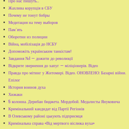
Про нас пишуть...
Жахлива корупція в СБУ
Почему не тонут бобры
Медитация на тему выборов
Пам`ять
Оборотни из полиции
Війна, мобілізація до НСБУ
Допоможіть українським танкістам!
Завдання №1 — дожити до революції
Відкрите звернення до хапуг — міліціонерів. Відео
Правда про мітинг у Житомирі. Відео. ОНОВЛЕНО: Базарні війни.
Епілог
История воинов духа
Хижаки
5 колонна. Дерибан бюджета. Мордобой. Медалисты Януковича
Кримінальний кандидат від Партії Регіонів
В Олевському районі цькують підприємця
Кримінальна справа «Від мертвого віслюка вуха»