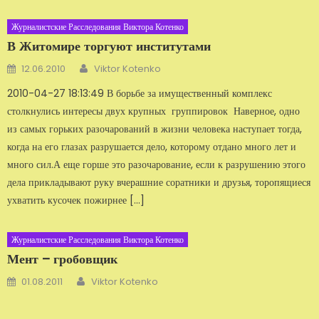
Журналистские Расследования Виктора Котенко
В Житомире торгуют институтами
Автор
Добавлено
12.06.2010
Viktor Kotenko
2010-04-27 18:13:49 В борьбе за имущественный комплекс
столкнулись интересы двух крупных группировок Наверное, одно
из самых горьких разочарований в жизни человека наступает тогда,
когда на его глазах разрушается дело, которому отдано много лет и
много сил.А еще горше это разочарование, если к разру­шению этого
дела прикладывают руку вчерашние соратники и друзья, то­ропящиеся
ухватить кусочек пожирнее […]
Журналистские Расследования Виктора Котенко
Мент – гробовщик
Автор
Добавлено
01.08.2011
Viktor Kotenko