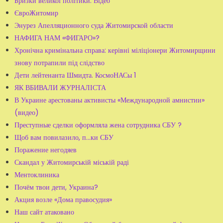
Бризки великої політики. Відео
ЄвроЖитомир
Энурез Апелляционного суда Житомирской области
НАФИГА НАМ «ФИГАРО»?
Хронічна кримінальна справа: керівні міліціонери Житомирщини
знову потрапили під слідство
Дети лейтенанта Шмидта. КосмоНАСы 1
ЯК ВБИВАЛИ ЖУРНАЛІСТА
В Украине арестованы активисты «Международной амнистии»
(видео)
Преступные сделки оформляла жена сотрудника СБУ ?
Щоб вам повилазило, п...ки СБУ
Поражение негодяев
Скандал у Житомирській міській раді
Ментоклиника
Почём твои дети, Украина?
Акция возле «Дома правосудия»
Наш сайт атаковано