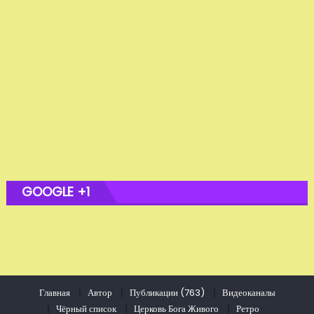
GOOGLE +1
Главная
Автор
Публикации (763)
Видеоканалы
Чёрный список
Церковь Бога Живого
Ретро