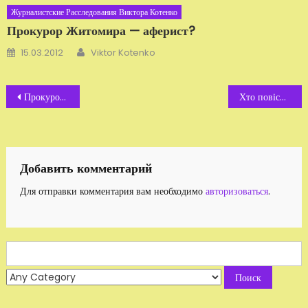
Журналистские Расследования Виктора Котенко
Прокурор Житомира — аферист?
Автор
Добавлено
15.03.2012
Viktor Kotenko
Навигация
Прокурорська підлота. Вони всі «кончені»
Хто повісив християнку Емілію? Відео
по
записям
Добавить комментарий
Для отправки комментария вам необходимо
авторизоваться
.
Search
for: