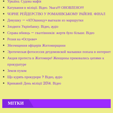
Уркаїна. Судова мафія
Катування в міліції. Відео. Увага!!! ОНОВЛЕНО!!!
ЧОРНЕ РЕЙДЕРСТВО У РОМАНІВСЬКОМУ РАЙОНІ. ФІНАЛ
Девушку — «АТОшницу» выгнали из маршрутки
Злодюги Укрінбанку. Відео, аудіо
Справа вбивць — гвалтівників: жертв було більше. Відео
Резня на «Острове»
Збезчещення офіцерів Житомирщини
Эротическая фотосессия детдомовской малышки попала в интернет
Акция протеста в Житомире! Женщины приковались цепями к
прокуратуре
Земля пухом
Що курять прокурори ? Відео, аудіо
Кривавий День міліції 2014. Відео
МІТКИ