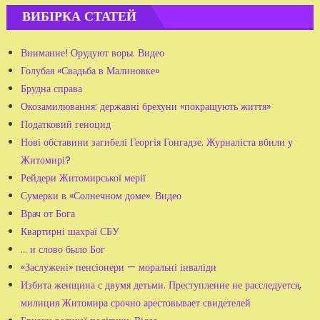
ВИБІРКА СТАТЕЙ
Внимание! Орудуют воры. Видео
Голубая «Свадьба в Малиновке»
Брудна справа
Окозамилювання: державні брехуни «покращують життя»
Податковий геноцид
Нові обставини загибелі Георгія Гонгадзе. Журналіста вбили у
Житомирі?
Рейдери Житомирської мерії
Сумерки в «Солнечном доме». Видео
Врач от Бога
Квартирні шахраї СБУ
... и слово было Бог
«Заслужені» пенсіонери — моральні інваліди
Избита женщина с двумя детьми. Преступление не расследуется,
милиция Житомира срочно арестовывает свидетелей