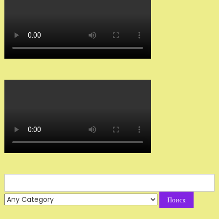
Search
for: